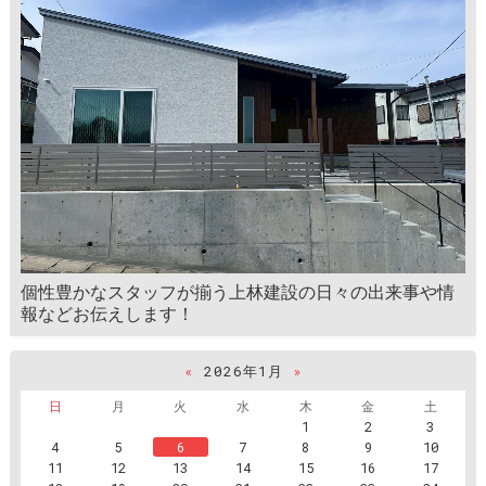
個性豊かなスタッフが揃う上林建設の日々の出来事や情
報などお伝えします！
«
2026年1月
»
日
月
火
水
木
金
土
1
2
3
4
5
6
7
8
9
10
11
12
13
14
15
16
17