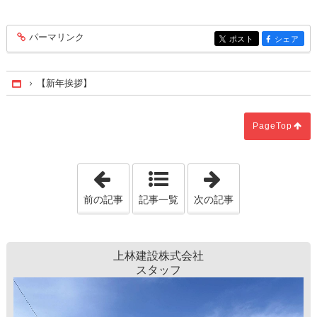
パーマリンク
entry308
ポスト
シェア
entry308
entry308
【新年挨拶】
Home
PageTop
「【年末年始休業日のお知らせ】」
「夏の夜」
前の記事
記事一覧
次の記事
上林建設株式会社
スタッフ