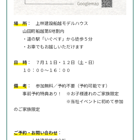
場 所
： 上林建設船越モデルハウス
山田町船越第6地割内
・道の駅「いぐべす」から徒歩５分
・お車でもお越しいただけます
日 時
： ７月１１日・１２日（土・日）
１０：００～１６：００
備 考
： 参加無料／予約不要（予約可能です）
事前予約特典あり！ ※お子様連れのご家族限定
※当社イベントに初めて参加
のご家族限定
ご予約・お問い合わせ
：